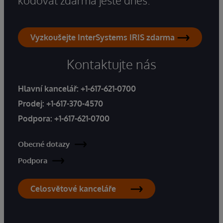
kódovat zdarma ještě dnes.
Vyzkoušejte InterSystems IRIS zdarma
Kontaktujte nás
Hlavní kancelář:
+1-617-621-0700
Prodej:
+1-617-370-4570
Podpora:
+1-617-621-0700
Obecné dotazy
Podpora
Celosvětové kanceláře