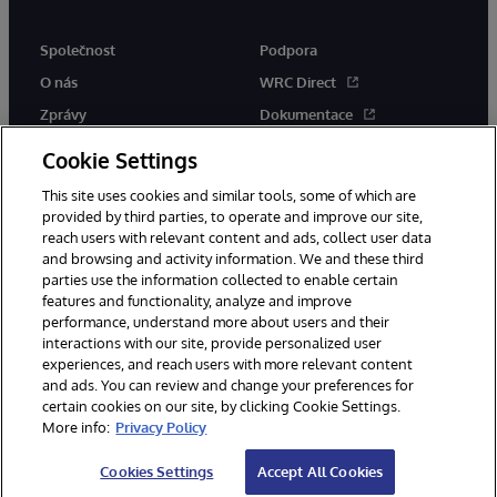
Společnost
Podpora
O nás
WRC Direct
Zprávy
Dokumentace
Události
Upozornění a rady týkající se
Cookie Settings
produktů
Kariéra
This site uses cookies and similar tools, some of which are
provided by third parties, to operate and improve our site,
reach users with relevant content and ads, collect user data
and browsing and activity information. We and these third
parties use the information collected to enable certain
features and functionality, analyze and improve
performance, understand more about users and their
© 1996-2026 InterSystems Corporation, Boston, MA. Všechna práva
interactions with our site, provide personalized user
vyhrazena.
experiences, and reach users with more relevant content
Oznámení/podmínky a pravidla
and ads. You can review and change your preferences for
Prohlášení o ochraně osobních údajů
Záruka
Přístupnost
certain cookies on our site, by clicking Cookie Settings.
More info:
Privacy Policy
Cookies Settings
Accept All Cookies