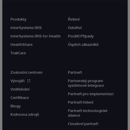
Produkty
Řešení
InterSystems IRIS
Odvětví
InterSystems IRIS for Health
Použití Případy
HealthShare
Úspěch zákazníků
TrakCare
Znalostní centrum
Partneři
Vývojáři
Partnerský program
systémové integrace
Vzdělávání
Partneři pro implementaci
Certifikace
Partneři řešení
Blogy
Partneři technologické
Knihovna zdrojů
aliance
Cloudoví partneři