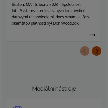
Boston, MA - 6. ledna 2026 - Společnost
InterSystems, která se zabývá kreativními
datovými technologiemi, dnes oznámila, že s
okamžitou platností byl Don Woodlock
jmenován prezidentem, který je zodpovědný za
vedení každodenních operací společnosti.
Zakladatel, majitel a generální ředitel Phillip
"Terry" Ragon se po více než 47 letech vedení
společnosti stáhne z každodenních
manažerských povinností a zaměří se na řízení
obchodní a technologické strategie společnosti.
Ragon bude i nadále zastávat funkci generálního
ředitele a bude úzce spolupracovat s vedením
společnosti, aby zajistil bezproblémový přechod,
Mediální nástroje
který zachová závazek společnosti k dokonalosti
a úspěchu zákazníků.