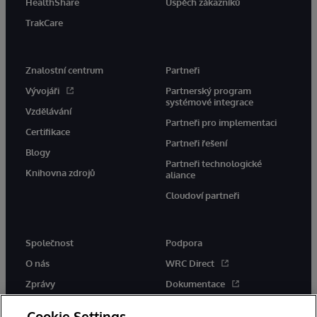
HealthShare
Úspěch zákazníků
TrakCare
Znalostní centrum
Partneři
Vývojáři
Partnerský program
systémové integrace
Vzdělávání
Partneři pro implementaci
Certifikace
Partneři řešení
Blogy
Partneři technologické
Knihovna zdrojů
aliance
Cloudoví partneři
Společnost
Podpora
O nás
WRC Direct
Zprávy
Dokumentace
Události
Upozornění a rady týkající se
Cookie Settings
produktů