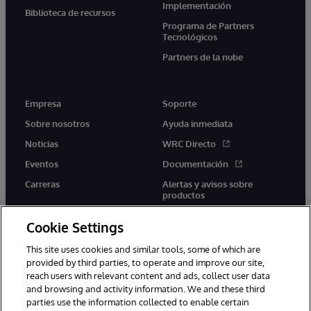
Implementación
Biblioteca de recursos
Programa de Partners
Tecnológicos
Partners de la nube
Empresa
Soporte
Sobre nosotros
Ayuda inmediata
Noticias
WRC Directo
Eventos
Documentación
Carreras
Alertas y avisos sobre
productos
Cookie Settings
This site uses cookies and similar tools, some of which are
provided by third parties, to operate and improve our site,
twitter
youtube
facebook
linkedin
reach users with relevant content and ads, collect user data
and browsing and activity information. We and these third
parties use the information collected to enable certain