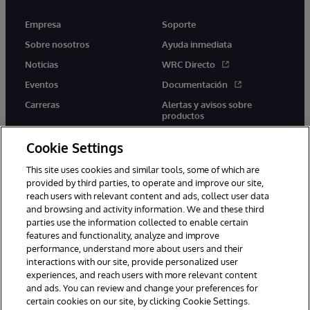
Empresa
Soporte
Sobre nosotros
Ayuda inmediata
Noticias
WRC Directo
Eventos
Documentación
Carreras
Alertas y avisos sobre
productos
Cookie Settings
This site uses cookies and similar tools, some of which are
provided by third parties, to operate and improve our site,
twitter
youtube
facebook
linkedin
reach users with relevant content and ads, collect user data
and browsing and activity information. We and these third
parties use the information collected to enable certain
features and functionality, analyze and improve
performance, understand more about users and their
1996-2026 InterSystems Corporation, Boston, MA. Todos los
derechos reservados.
interactions with our site, provide personalized user
experiences, and reach users with more relevant content
Avisos/Términos y condiciones
Declaración de privacidad
and ads. You can review and change your preferences for
Garantía
Accesibilidad
certain cookies on our site, by clicking Cookie Settings.