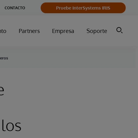
Pruebe InterSystems IRIS
CONTACTO
nto
Partners
Empresa
Soporte
ieros
e
los