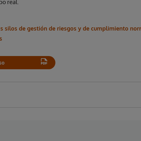
po real.
s silos de gestión de riesgos y de cumplimiento nor
s
so