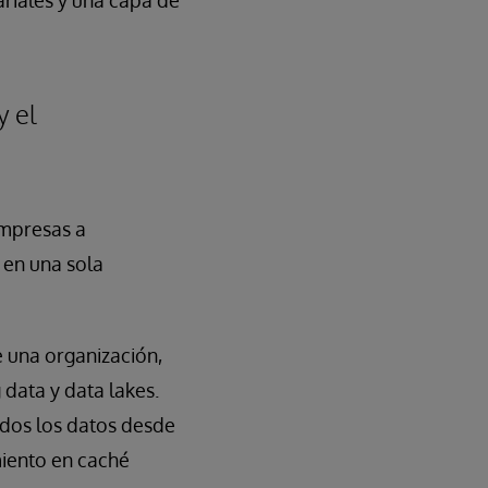
riales y una capa de
y el
empresas a
 en una sola
e una organización,
data y data lakes.
odos los datos desde
iento en caché