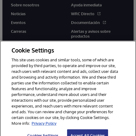
Sobre nosotros
Ayuda inmediata
Noticias
WRC Directo
Eventos
Documentación
Carreras
Alertas y avisos sobre
productos
Cookie Settings
This site uses cookies and similar tools, some of which are
provided by third parties, to operate and improve our site,
twitter
youtube
facebook
linkedin
reach users with relevant content and ads, collect user data
and browsing and activity information. We and these third
parties use the information collected to enable certain
features and functionality, analyze and improve
performance, understand more about users and their
1996-2026 InterSystems Corporation, Boston, MA. Todos los
interactions with our site, provide personalized user
derechos reservados.
experiences, and reach users with more relevant content
Avisos/Términos y condiciones
Declaración de privacidad
and ads. You can review and change your preferences for
Garantía
Accesibilidad
certain cookies on our site, by clicking Cookie Settings.
More info:
Privacy Policy
Cookies Settings
Accept All Cookies