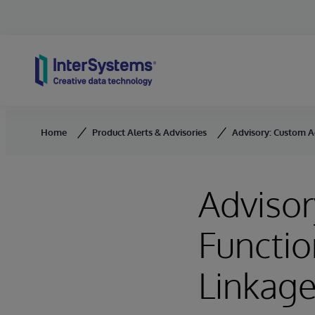
Skip to content
Home
Product Alerts & Advisories
Advisory: Custom A
Adviso
Functio
Linkage