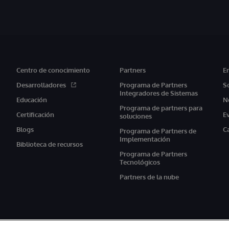
Centro de conocimiento
Partners
E
Desarrolladores
Programa de Partners
S
Integradores de Sistemas
Educación
N
Programa de partners para
Certificación
E
soluciones
Blogs
C
Programa de Partners de
Implementación
Biblioteca de recursos
Programa de Partners
Tecnológicos
Partners de la nube