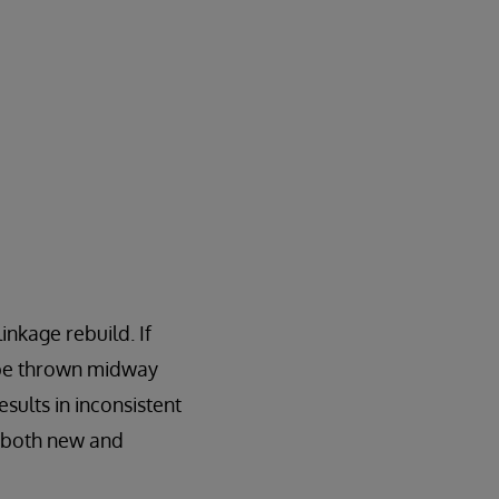
inkage rebuild. If
l be thrown midway
sults in inconsistent
s both new and