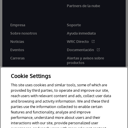
Partners de la nube
Empresa
Soporte
Sobre nosotros
Ayuda inmediata
Noticias
WRC Directo
Eventos
Documentación
Carreras
Alertas y avisos sobre
productos
Cookie Settings
This site uses cookies and similar tools, some of which are
provided by third parties, to operate and improve our site,
twitter
youtube
facebook
linkedin
reach users with relevant content and ads, collect user data
and browsing and activity information. We and these third
parties use the information collected to enable certain
features and functionality, analyze and improve
performance, understand more about users and their
1996-2026 InterSystems Corporation, Boston, MA. Todos los
derechos reservados.
interactions with our site, provide personalized user