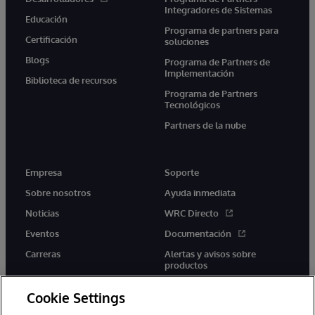
Integradores de Sistemas
Educación
Programa de partners para
Certificación
soluciones
Blogs
Programa de Partners de
Implementación
Biblioteca de recursos
Programa de Partners
Tecnológicos
Partners de la nube
Empresa
Soporte
Sobre nosotros
Ayuda inmediata
Noticias
WRC Directo
Eventos
Documentación
Carreras
Alertas y avisos sobre
productos
Cookie Settings