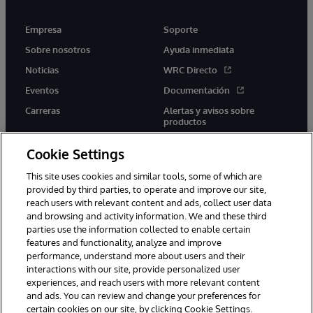
Empresa
Soporte
Sobre nosotros
Ayuda inmediata
Noticias
WRC Directo
Eventos
Documentación
Carreras
Alertas y avisos sobre
productos
Cookie Settings
This site uses cookies and similar tools, some of which are
provided by third parties, to operate and improve our site,
twitter
youtube
facebook
linkedin
reach users with relevant content and ads, collect user data
and browsing and activity information. We and these third
parties use the information collected to enable certain
features and functionality, analyze and improve
performance, understand more about users and their
1996-2026 InterSystems Corporation, Boston, MA. Todos los
derechos reservados.
interactions with our site, provide personalized user
experiences, and reach users with more relevant content
Avisos/Términos y condiciones
Declaración de privacidad
and ads. You can review and change your preferences for
Garantía
Accesibilidad
certain cookies on our site, by clicking Cookie Settings.