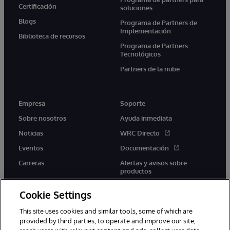
Certificación
soluciones
Blogs
Programa de Partners de
Implementación
Biblioteca de recursos
Programa de Partners
Tecnológicos
Partners de la nube
Empresa
Soporte
Sobre nosotros
Ayuda inmediata
Noticias
WRC Directo
Eventos
Documentación
Carreras
Alertas y avisos sobre
productos
Cookie Settings
This site uses cookies and similar tools, some of which are
provided by third parties, to operate and improve our site,
twitter
youtube
facebook
linkedin