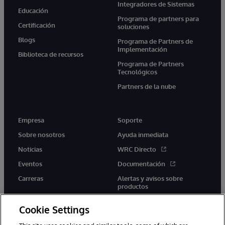
Integradores de Sistemas
Educación
Programa de partners para
Certificación
soluciones
Blogs
Programa de Partners de
Implementación
Biblioteca de recursos
Programa de Partners
Tecnológicos
Partners de la nube
Empresa
Soporte
Sobre nosotros
Ayuda inmediata
Noticias
WRC Directo
Eventos
Documentación
Carreras
Alertas y avisos sobre
productos
Cookie Settings