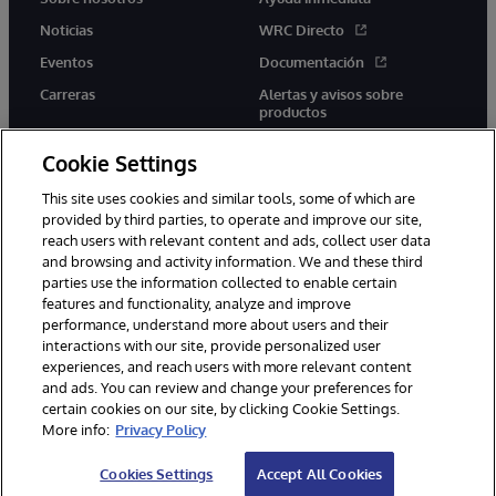
Noticias
WRC Directo
Eventos
Documentación
Carreras
Alertas y avisos sobre
productos
Cookie Settings
This site uses cookies and similar tools, some of which are
provided by third parties, to operate and improve our site,
twitter
youtube
facebook
linkedin
reach users with relevant content and ads, collect user data
and browsing and activity information. We and these third
parties use the information collected to enable certain
features and functionality, analyze and improve
performance, understand more about users and their
1996-2026 InterSystems Corporation, Boston, MA. Todos los
derechos reservados.
interactions with our site, provide personalized user
experiences, and reach users with more relevant content
Avisos/Términos y condiciones
Declaración de privacidad
and ads. You can review and change your preferences for
Garantía
Accesibilidad
certain cookies on our site, by clicking Cookie Settings.
More info:
Privacy Policy
Cookies Settings
Accept All Cookies