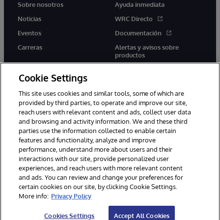
Sobre nosotros
Ayuda inmediata
Noticias
WRC Directo
Eventos
Documentación
Carreras
Alertas y avisos sobre
productos
Cookie Settings
This site uses cookies and similar tools, some of which are
provided by third parties, to operate and improve our site,
twitter
youtube
facebook
linkedin
reach users with relevant content and ads, collect user data
and browsing and activity information. We and these third
parties use the information collected to enable certain
features and functionality, analyze and improve
performance, understand more about users and their
1996-2026 InterSystems Corporation, Boston, MA. Todos los
derechos reservados.
interactions with our site, provide personalized user
experiences, and reach users with more relevant content
Avisos/Términos y condiciones
Declaración de privacidad
and ads. You can review and change your preferences for
Garantía
Accesibilidad
certain cookies on our site, by clicking Cookie Settings.
More info:
Privacy Policy
Cookies Settings
Accept All Cookies