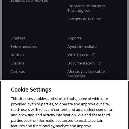
Biblioteca de recursos
Programa de Partners
Tecnológicos
Partners de la nube
Empresa
Soporte
Sobre nosotros
Ayuda inmediata
Noticias
WRC Directo
Eventos
Documentación
Carreras
Alertas y avisos sobre
productos
Cookie Settings
This site uses cookies and similar tools, some of which are
provided by third parties, to operate and improve our site,
twitter
youtube
facebook
linkedin
reach users with relevant content and ads, collect user data
and browsing and activity information. We and these third
parties use the information collected to enable certain
features and functionality, analyze and improve