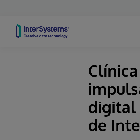
Skip to content
Clínic
impuls
digital
de Int