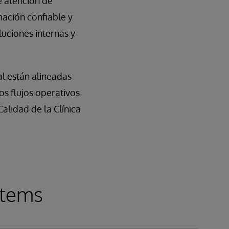
e atención de
mación confiable y
uciones internas y
al están alineadas
os flujos operativos
alidad de la Clínica
stems