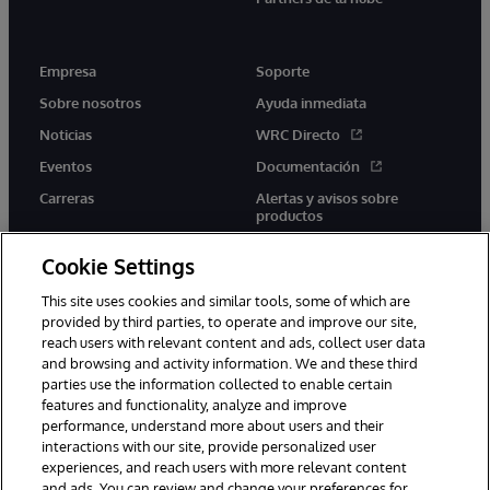
Empresa
Soporte
Sobre nosotros
Ayuda inmediata
Noticias
WRC Directo
Eventos
Documentación
Carreras
Alertas y avisos sobre
productos
Cookie Settings
This site uses cookies and similar tools, some of which are
provided by third parties, to operate and improve our site,
twitter
youtube
facebook
linkedin
reach users with relevant content and ads, collect user data
and browsing and activity information. We and these third
parties use the information collected to enable certain
features and functionality, analyze and improve
performance, understand more about users and their
1996-2026 InterSystems Corporation, Boston, MA. Todos los
derechos reservados.
interactions with our site, provide personalized user
experiences, and reach users with more relevant content
Avisos/Términos y condiciones
Declaración de privacidad
and ads. You can review and change your preferences for