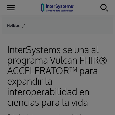
Secciones
Skip to content
Noticias
InterSystems se una al
programa Vulcan FHIR®
ACCELERATOR™ para
expandir la
interoperabilidad en
ciencias para la vida