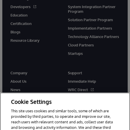
Developers
System Integration Partner
Program
Education
Solution Partner Program
Certification
Implementation Partners
Blogs
Technology Alliance Partners
Resource Library
Cloud Partners
Startups
Company
Support
About Us
Immediate Help
News
WRC Direct
InterSystems Events
Documentation
Cookie Settings
Careers
Product Alerts & Advisories
This site uses cookies and similar tools, some of which are
provided by third parties, to operate and improve our site,
reach users with relevant content and ads, collect user data
and browsing and activity information. We and these third