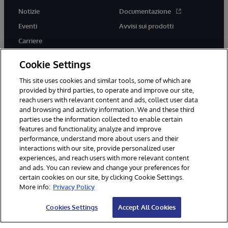
Notizie
Documentazione
Eventi
Avvisi sui prodotti
Carriere
Cookie Settings
This site uses cookies and similar tools, some of which are
provided by third parties, to operate and improve our site,
twitter
youtube
facebook
linkedin
reach users with relevant content and ads, collect user data
and browsing and activity information. We and these third
parties use the information collected to enable certain
features and functionality, analyze and improve
performance, understand more about users and their
© 1996-2026 InterSystems Corporation, Boston, MA. Tutti i diritti
riservati.
interactions with our site, provide personalized user
experiences, and reach users with more relevant content
Avvisi/Termini e Condizioni
Dichiarazione sulla privacy
Garanzia
and ads. You can review and change your preferences for
Accessibilità
certain cookies on our site, by clicking Cookie Settings.
More info:
Privacy Policy
Cookies Settings
Accept All Cookies