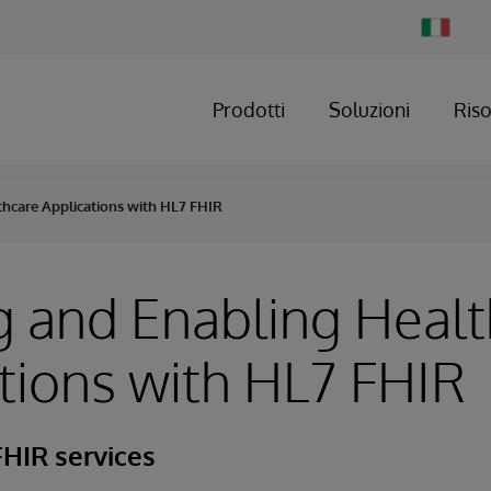
Change
Country
Prodotti
Soluzioni
Ris
thcare Applications with HL7 FHIR
g and Enabling Heal
tions with HL7 FHIR
HIR services