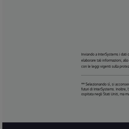
Inviando a InterSystems i dati
elaborare tali informazioni, all
con le leggi vigenti sulla prote
** Selezionando sì, si acconsent
futuri di InterSystems. Inoltre
ospitata negli Stati Uniti, ma m