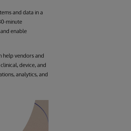
tems and data in a
 30-minute
 and enable
an help vendors and
linical, device, and
tions, analytics, and