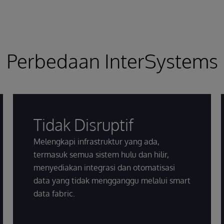
Perbedaan InterSystems
Tidak Disruptif
Melengkapi infrastruktur yang ada,
termasuk semua sistem hulu dan hilir,
menyediakan integrasi dan otomatisasi
data yang tidak mengganggu melalui smart
data fabric.