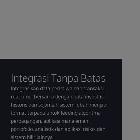
Integrasi Tanpa Batas
Integrasikan data peristiwa dan transaksi
real-time, bersama dengan data investasi
historis dari sejumlah sistem, ubah menjadi
format terpadu untuk feeding algoritma
perdagangan, aplikasi manajemen
portofolio, analistik dan aplikasi risiko, dan
sistem hilir lainnya.