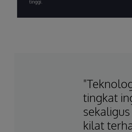
tinggi.
"Teknolo
tingkat i
sekaligu
kilat ter