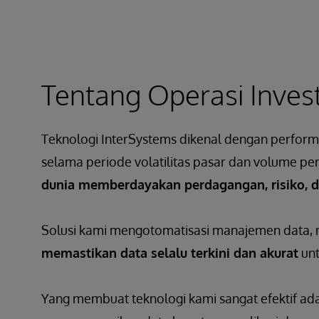
Tentang Operasi Inves
Teknologi InterSystems dikenal dengan performa
selama periode volatilitas pasar dan volume p
dunia memberdayakan perdagangan, risiko, da
Solusi kami mengotomatisasi manajemen data, men
memastikan data selalu terkini dan akurat
unt
Yang membuat teknologi kami sangat efektif 