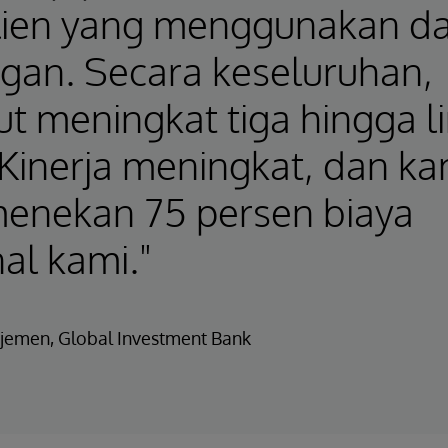
klien yang menggunakan d
gan. Secara keseluruhan,
t meningkat tiga hingga l
. Kinerja meningkat, dan ka
nekan 75 persen biaya
al kami."
ajemen, Global Investment Bank