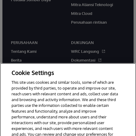
Mitra Aliansi Teknologi
Mitra Cloud
Perusahaan rintisan
PERUSAHAAN
DUKUNGAN
Tentang Kami
WRC Langsung
Berita
Dokumentasi
Acara
Peringatan & Saran Produk
Cookie Settings
Karir
This site uses cookies and similar tools, some of which are
provided by third parties, to operate and improve our site,
reach users with relevant content and ads, collect user data
and browsing and activity information. We and these third
parties use the information collected to enable certain
features and functionality, analyze and improve
performance, understand more about users and their
© 1996-2026 InterSystems Corporation, Boston, MA. Hak Cipta
interactions with our site, provide personalized user
Dilindungi Undang-Undang.
experiences, and reach users with more relevant content
Pemberitahuan/Syarat & Ketentuan
Pernyataan Privasi
Jaminan
and ads. You can review and change your preferences for