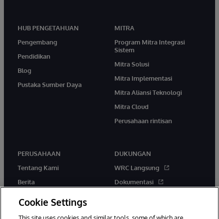
HUB PENGETAHUAN
MITRA
Pengembang
Program Mitra Integrasi
Sistem
Pendidikan
Mitra Solusi
Blog
Mitra Implementasi
Pustaka Sumber Daya
Mitra Aliansi Teknologi
Mitra Cloud
Perusahaan rintisan
PERUSAHAAN
DUKUNGAN
Tentang Kami
WRC Langsung
Berita
Dokumentasi
Acara
Peringatan & Saran Produk
Cookie Settings
Karir
This site uses cookies and similar tools, some of which are