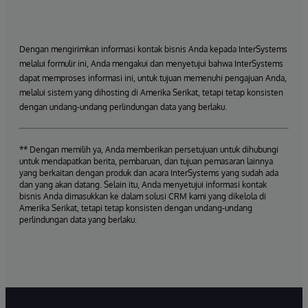
Dengan mengirimkan informasi kontak bisnis Anda kepada InterSystems
melalui formulir ini, Anda mengakui dan menyetujui bahwa InterSystems
dapat memproses informasi ini, untuk tujuan memenuhi pengajuan Anda,
melalui sistem yang dihosting di Amerika Serikat, tetapi tetap konsisten
dengan undang-undang perlindungan data yang berlaku.
** Dengan memilih ya, Anda memberikan persetujuan untuk dihubungi
untuk mendapatkan berita, pembaruan, dan tujuan pemasaran lainnya
yang berkaitan dengan produk dan acara InterSystems yang sudah ada
dan yang akan datang. Selain itu, Anda menyetujui informasi kontak
bisnis Anda dimasukkan ke dalam solusi CRM kami yang dikelola di
Amerika Serikat, tetapi tetap konsisten dengan undang-undang
perlindungan data yang berlaku.