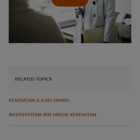
RELATED TOPICS
KESEHATAN & ILMU HAYATI
INTERSYSTEMS IRIS UNTUK KESEHATAN