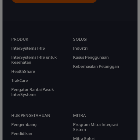
PRODUK
SOLUSI
InterSystems IRIS
Industri
InterSystems IRIS untuk
Kasus Penggunaan
Kesehatan
Keberhasilan Pelanggan
HealthShare
TrakCare
Pengatur Rantai Pasok
InterSystems
HUB PENGETAHUAN
MITRA
Pengembang
Program Mitra Integrasi
Sistem
Pendidikan
Mitra Solusi