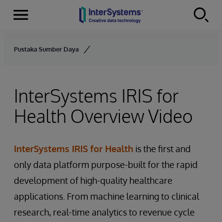
Menu
Skip to content
Pustaka Sumber Daya
InterSystems IRIS for
Health Overview Video
InterSystems IRIS for Health
is the first and
only data platform purpose-built for the rapid
development of high-quality healthcare
applications. From machine learning to clinical
research, real-time analytics to revenue cycle