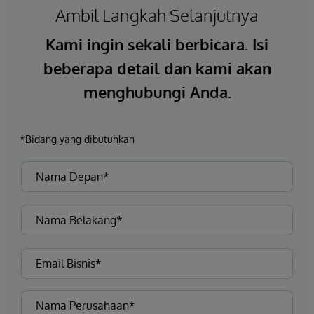
Ambil Langkah Selanjutnya
Kami ingin sekali berbicara. Isi
beberapa detail dan kami akan
menghubungi Anda.
*Bidang yang dibutuhkan