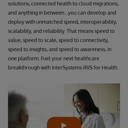
solutions, connected health to cloud migrations,
and anything in between…you can develop and
deploy with unmatched speed, interoperability,
scalability, and reliability. That means speed to
value, speed to scale, speed to connectivity,
speed to insights, and speed to awareness, in
one platform. Fuel your next healthcare
breakthrough with InterSystems IRIS for Health.