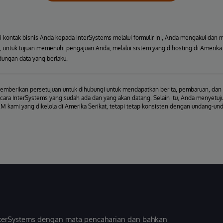
kontak bisnis Anda kepada InterSystems melalui formulir ini, Anda mengakui dan 
 untuk tujuan memenuhi pengajuan Anda, melalui sistem yang dihosting di Amerika S
ungan data yang berlaku.
mberikan persetujuan untuk dihubungi untuk mendapatkan berita, pembaruan, dan 
cara InterSystems yang sudah ada dan yang akan datang. Selain itu, Anda menyetuju
M kami yang dikelola di Amerika Serikat, tetapi tetap konsisten dengan undang-un
InterSystems dengan mata pencaharian dan bahkan