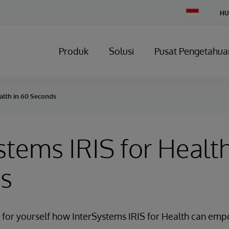
Change
HU
Country
Produk
Solusi
Pusat Pengetahua
alth in 60 Seconds
stems IRIS for Health
s
 for yourself how InterSystems IRIS for Health can emp