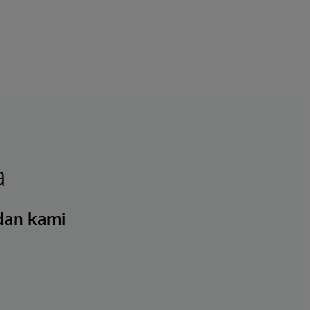
a
 dan kami