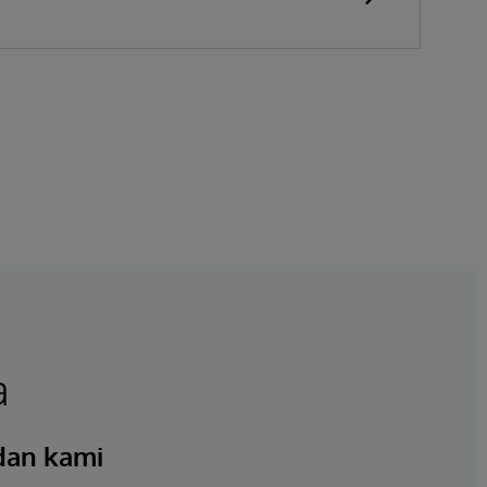
a
 dan kami