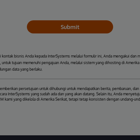
Submit
kontak bisnis Anda kepada InterSystems melalui formulir ini, Anda mengakui dan 
 untuk tujuan memenuhi pengajuan Anda, melalui sistem yang dihosting di Amerika S
ungan data yang berlaku.
mberikan persetujuan untuk dihubungi untuk mendapatkan berita, pembaruan, dan 
cara InterSystems yang sudah ada dan yang akan datang. Selain itu, Anda menyetuju
M kami yang dikelola di Amerika Serikat, tetapi tetap konsisten dengan undang-un