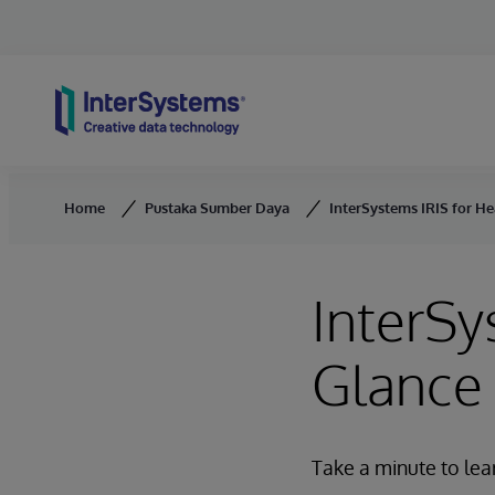
Skip to content
Home
Pustaka Sumber Daya
InterSystems IRIS for He
InterSy
Glance
Take a minute to lea