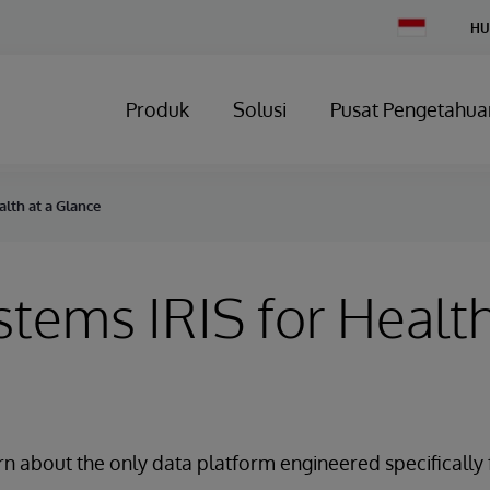
Change
HU
Country
Produk
Solusi
Pusat Pengetahua
alth at a Glance
stems IRIS for Health
rn about the only data platform engineered specifically 