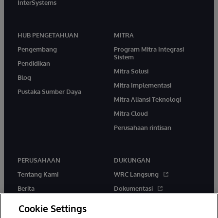
InterSystems
HUB PENGETAHUAN
MITRA
Pengembang
Program Mitra Integrasi
Sistem
Pendidikan
Mitra Solusi
Blog
Mitra Implementasi
Pustaka Sumber Daya
Mitra Aliansi Teknologi
Mitra Cloud
Perusahaan rintisan
PERUSAHAAN
DUKUNGAN
Tentang Kami
WRC Langsung
Berita
Dokumentasi
Acara
Peringatan & Saran Produk
Cookie Settings
Karir