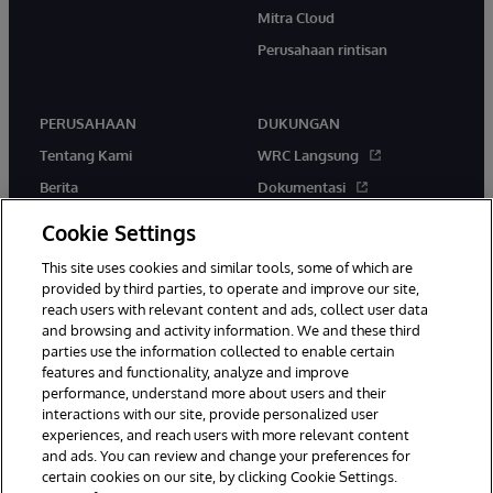
Mitra Cloud
Perusahaan rintisan
PERUSAHAAN
DUKUNGAN
Tentang Kami
WRC Langsung
Berita
Dokumentasi
Acara
Peringatan & Saran Produk
Cookie Settings
Karir
This site uses cookies and similar tools, some of which are
provided by third parties, to operate and improve our site,
reach users with relevant content and ads, collect user data
and browsing and activity information. We and these third
parties use the information collected to enable certain
features and functionality, analyze and improve
performance, understand more about users and their
© 1996-2026 InterSystems Corporation, Boston, MA. Hak Cipta
interactions with our site, provide personalized user
Dilindungi Undang-Undang.
experiences, and reach users with more relevant content
Pemberitahuan/Syarat & Ketentuan
Pernyataan Privasi
Jaminan
and ads. You can review and change your preferences for
Aksesibilitas
certain cookies on our site, by clicking Cookie Settings.