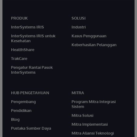
PRODUK
SOLUSI
InterSystems IRIS
Industri
InterSystems IRIS untuk
Kasus Penggunaan
Kesehatan
Keberhasilan Pelanggan
HealthShare
TrakCare
Pengatur Rantai Pasok
InterSystems
HUB PENGETAHUAN
MITRA
Pengembang
Program Mitra Integrasi
Sistem
Pendidikan
Mitra Solusi
Blog
Mitra Implementasi
Pustaka Sumber Daya
Mitra Aliansi Teknologi