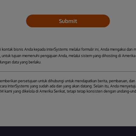
Submit
kontak bisnis Anda kepada InterSystems melalui formulir ini, Anda mengakui dan 
 untuk tujuan memenuhi pengajuan Anda, melalui sistem yang dihosting di Amerika S
ungan data yang berlaku.
mberikan persetujuan untuk dihubungi untuk mendapatkan berita, pembaruan, dan 
cara InterSystems yang sudah ada dan yang akan datang. Selain itu, Anda menyetuju
M kami yang dikelola di Amerika Serikat, tetapi tetap konsisten dengan undang-un