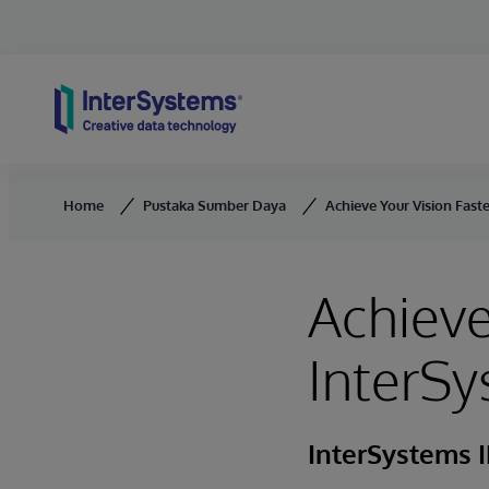
Skip to content
Home
Pustaka Sumber Daya
Achieve Your Vision Fast
Achieve
InterSy
InterSystems I