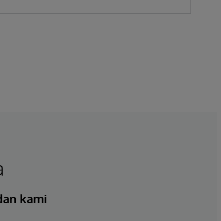
a
 dan kami