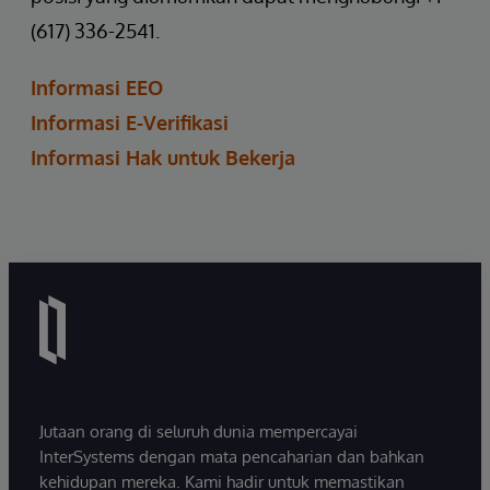
(617) 336-2541.
Informasi EEO
Informasi E-Verifikasi
Informasi Hak untuk Bekerja
Jutaan orang di seluruh dunia mempercayai
InterSystems dengan mata pencaharian dan bahkan
kehidupan mereka. Kami hadir untuk memastikan