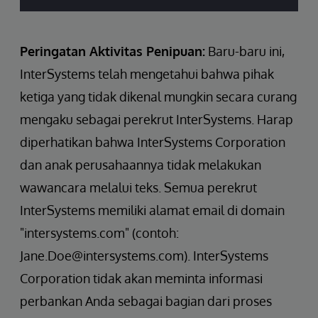
Peringatan Aktivitas Penipuan:
Baru-baru ini,
InterSystems telah mengetahui bahwa pihak
ketiga yang tidak dikenal mungkin secara curang
mengaku sebagai perekrut InterSystems. Harap
diperhatikan bahwa InterSystems Corporation
dan anak perusahaannya tidak melakukan
wawancara melalui teks. Semua perekrut
InterSystems memiliki alamat email di domain
"intersystems.com" (contoh:
Jane.Doe@intersystems.com). InterSystems
Corporation tidak akan meminta informasi
perbankan Anda sebagai bagian dari proses