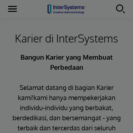
Menu
Skip to content
Karier di InterSystems
Bangun Karier yang Membuat
Perbedaan
Selamat datang di bagian Karier
kami!kami hanya mempekerjakan
individu-individu yang berbakat,
berdedikasi, dan bersemangat - yang
terbaik dan tercerdas dari seluruh