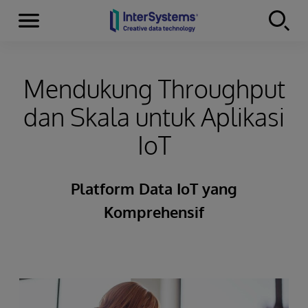
Menu
Skip to content
Mendukung Throughput
dan Skala untuk Aplikasi
IoT
Platform Data IoT yang
Komprehensif