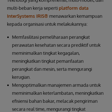
Teknologi yang komprehensif, multi-model, dan
multi-beban kerja seperti
platform data
InterSystems IRIS®
menawarkan kemampuan
kepada organisasi untuk melakukannya:
Memfasilitasi pemeliharaan perangkat
perawatan kesehatan secara prediktif untuk
meminimalkan tingkat kegagalan,
meningkatkan tingkat pemanfaatan
perangkat dan mesin, serta mengurangi
kerugian.
Mengoptimalkan manajemen armada untuk
meminimalkan keterlambatan, meningkatkan
efisiensi bahan bakar, melacak pengiriman
secara real time, mengurangi tingkat