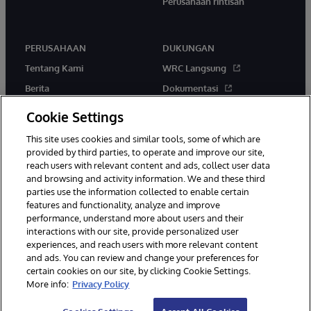
Perusahaan rintisan
PERUSAHAAN
DUKUNGAN
Tentang Kami
WRC Langsung
Berita
Dokumentasi
Acara
Peringatan & Saran Produk
Cookie Settings
Karir
This site uses cookies and similar tools, some of which are
provided by third parties, to operate and improve our site,
reach users with relevant content and ads, collect user data
and browsing and activity information. We and these third
parties use the information collected to enable certain
features and functionality, analyze and improve
performance, understand more about users and their
© 1996-2026 InterSystems Corporation, Boston, MA. Hak Cipta
Dilindungi Undang-Undang.
interactions with our site, provide personalized user
experiences, and reach users with more relevant content
Pemberitahuan/Syarat & Ketentuan
Pernyataan Privasi
Jaminan
and ads. You can review and change your preferences for
Aksesibilitas
certain cookies on our site, by clicking Cookie Settings.
More info:
Privacy Policy