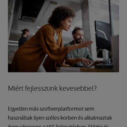
Miért fejlesszünk kevesebbel?
Egyetlen más szoftverplatformot sem
használtak ilyen széles körben és alkalmaztak
ilyen sikeresen a HIT-fejlesztésben. Elődei és