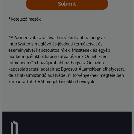
Submit
*Kötelező mezők
** Az igen választásával hozzájárul ahhoz, hogy az
InterSystems meglévő és jövőbeli termékeivel és
eseményeivel kapcsolatos hírek, frissítések és egyéb
marketingcélokból kapcsolatba lépjünk Önnel. Ezen
túlmenően Ön hozzájárul ahhoz, hogy az Ön üzleti
kapcsolattartási adatait az Egyesült Államokban elhelyezett,
de az alkalmazandó adatvédelmi törvényeknek megfelelően
karbantartott CRM-megoldásunkba bevigyük.