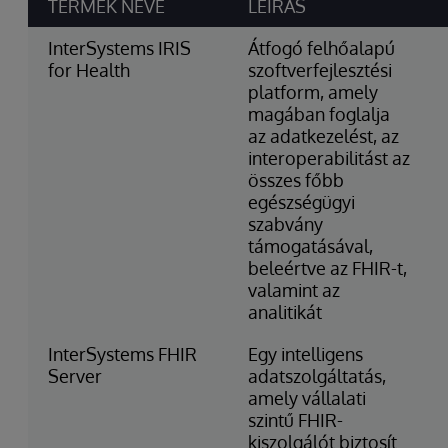
TERMÉK NEVE
LEÍRÁS
InterSystems IRIS
Átfogó felhőalapú
for Health
szoftverfejlesztési
platform, amely
magában foglalja
az adatkezelést, az
interoperabilitást az
összes főbb
egészségügyi
szabvány
támogatásával,
beleértve az FHIR-t,
valamint az
analitikát
InterSystems FHIR
Egy intelligens
Server
adatszolgáltatás,
amely vállalati
szintű FHIR-
kiszolgálót biztosít