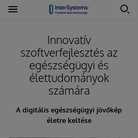
Menu
Skip to content
Innovatív
szoftverfejlesztés az
egészségügyi és
élettudományok
számára
A digitális egészségügyi jövőkép
életre keltése