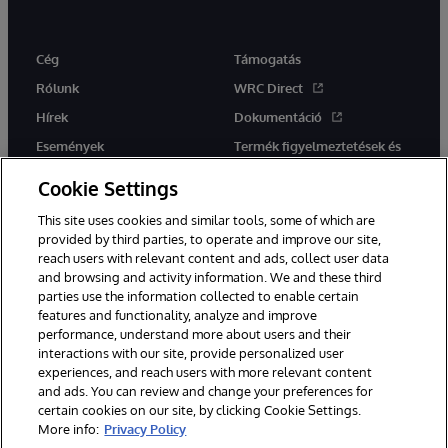
Cég
Támogatás
Rólunk
WRC Direct
Hírek
Dokumentáció
Események
Termék figyelmeztetések és
tanácsok
Karrier
Cookie Settings
This site uses cookies and similar tools, some of which are
provided by third parties, to operate and improve our site,
reach users with relevant content and ads, collect user data
and browsing and activity information. We and these third
parties use the information collected to enable certain
Ez a weboldal gépi fordítást használ. Bármilyen fordítási konfliktus
features and functionality, analyze and improve
esetén az oldal angol nyelvű változata élvez elsőbbséget.
performance, understand more about users and their
© 1996-2026 InterSystems Corporation, Boston, MA. Minden jog
interactions with our site, provide personalized user
fenntartva.
experiences, and reach users with more relevant content
Értesítések/Feltételek és feltételek
Adatvédelmi nyilatkozat
and ads. You can review and change your preferences for
Garancia
Hozzáférhetőség
certain cookies on our site, by clicking Cookie Settings.
More info:
Privacy Policy