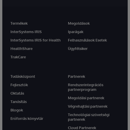
Termékek
Megoldások
InterSystems IRIS
Iparágak
InterSystems IRIS for Health
Felhasználások Esetek
HealthShare
Ügyfélsiker
TrakCare
Tudásközpont
Partnerek
Fejlesztők
Rendszerintegrációs
partnerprogram
Oktatás
Megoldási partnerek
Tanúsítás
Végrehajtási partnerek
Blogok
Technológiai szövetségi
Erőforrás könyvtár
partnerek
Cloud Partnerek