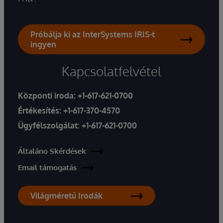
Próbálja ki az InterSystems IRIS-t
ingyen
Kapcsolatfelvétel
Központi iroda:
+1-617-621-0700
Értékesítés:
+1-617-370-4570
Ügyfélszolgálat:
+1-617-621-0700
Általáno Skérdések
Email támogatás
Világméretű Irodák