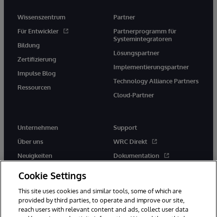
Wissenszentrum
Partner
Für Entwickler
Partnerprogramm für
Systemintegratoren
Bildung
Lösungspartner
Zertifizierung
Implementierungspartner
Impulse Blog
Technology Alliance Partners
Ressourcen
Cloud-Partner
Unternehmen
Support
Über uns
WRC Direkt
Neuigkeiten
Dokumentation
Veranstaltungen
Produktwarnungen und -
Cookie Settings
hinweise
Karriere
This site uses cookies and similar tools, some of which are
provided by third parties, to operate and improve our site,
reach users with relevant content and ads, collect user data