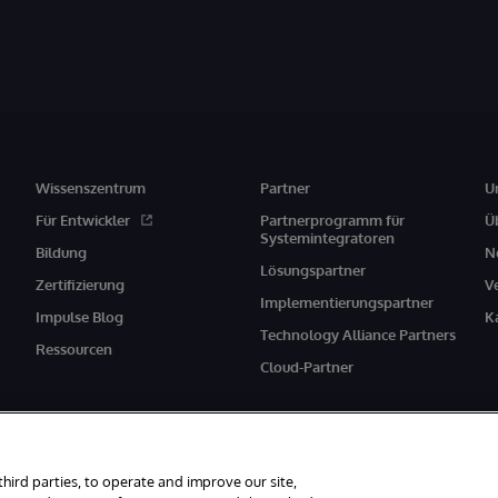
Wissenszentrum
Partner
U
Für Entwickler
Partnerprogramm für
Ü
Systemintegratoren
Bildung
N
Lösungspartner
Zertifizierung
V
Implementierungspartner
Impulse Blog
K
Technology Alliance Partners
Ressourcen
Cloud-Partner
third parties, to operate and improve our site,