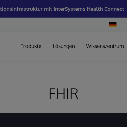
tionsinfrastruktur mit InterSystems Health Connect
Change
Country
Produkte
Lösungen
Wissenszentrum
FHIR