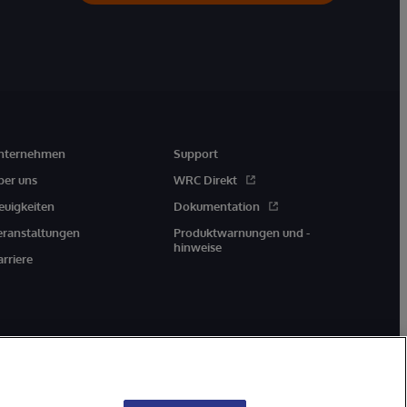
nternehmen
Support
ber uns
WRC Direkt
euigkeiten
Dokumentation
eranstaltungen
Produktwarnungen und -
hinweise
arriere