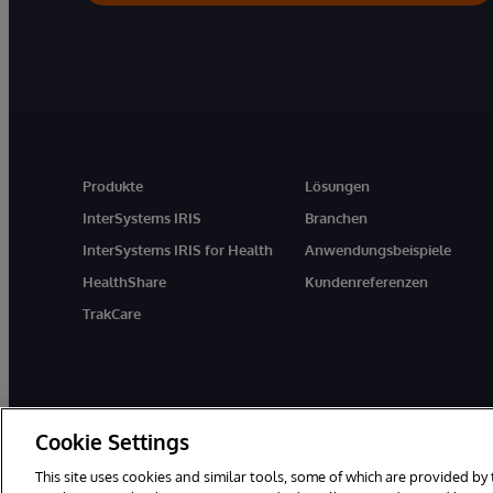
Produkte
Lösungen
InterSystems IRIS
Branchen
InterSystems IRIS for Health
Anwendungsbeispiele
HealthShare
Kundenreferenzen
TrakCare
Cookie Settings
This site uses cookies and similar tools, some of which are provided by 