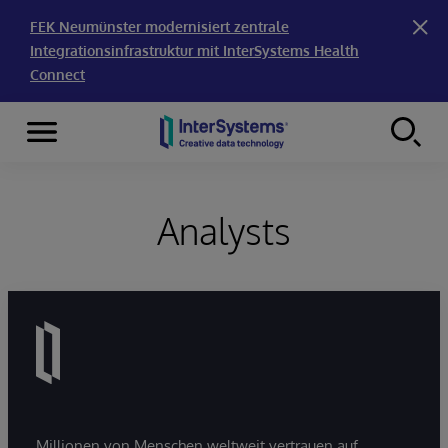
FEK Neumünster modernisiert zentrale
Integrationsinfrastruktur mit InterSystems Health
Connect
Menu
Skip to content
Analysts
Millionen von Menschen weltweit vertrauen auf