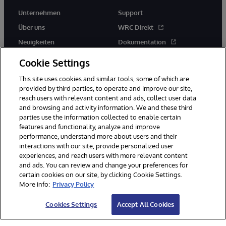
Unternehmen
Support
Über uns
WRC Direkt
Neuigkeiten
Dokumentation
Veranstaltungen
Produktwarnungen und -
Cookie Settings
hinweise
Karriere
This site uses cookies and similar tools, some of which are
provided by third parties, to operate and improve our site,
reach users with relevant content and ads, collect user data
and browsing and activity information. We and these third
parties use the information collected to enable certain
features and functionality, analyze and improve
performance, understand more about users and their
© 1996-2026 InterSystems Corporation, Boston, MA. Alle Rechte
vorbehalten.
interactions with our site, provide personalized user
experiences, and reach users with more relevant content
Mitteilungen/Geschäftsbedingungen
Erklärung zum Datenschutz
and ads. You can review and change your preferences for
Geld-zurück-Garantie
Impressum
Barrierefreiheit
certain cookies on our site, by clicking Cookie Settings.
More info:
Privacy Policy
Cookies Settings
Accept All Cookies