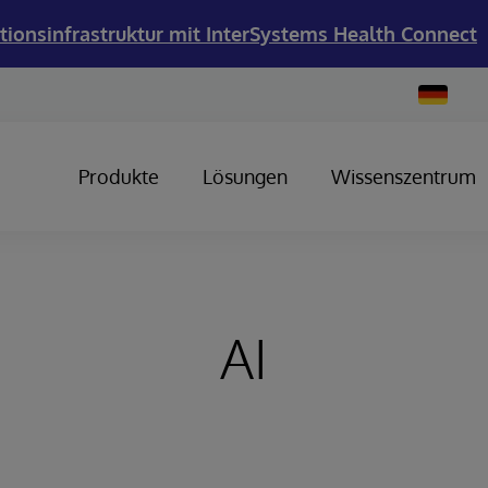
tionsinfrastruktur mit InterSystems Health Connect
Change
Country
Produkte
Lösungen
Wissenszentrum
AI