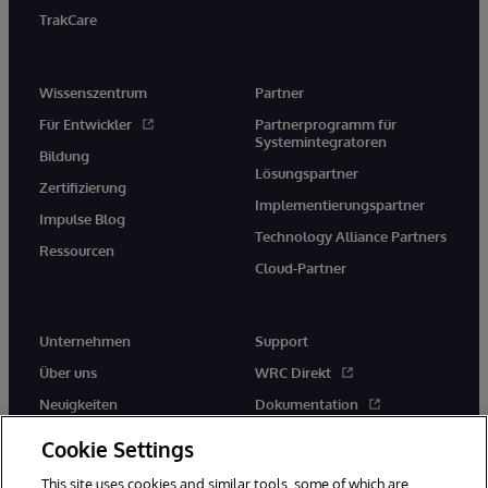
TrakCare
Wissenszentrum
Partner
Für Entwickler
Partnerprogramm für
Systemintegratoren
Bildung
Lösungspartner
Zertifizierung
Implementierungspartner
Impulse Blog
Technology Alliance Partners
Ressourcen
Cloud-Partner
Unternehmen
Support
Über uns
WRC Direkt
Neuigkeiten
Dokumentation
Veranstaltungen
Produktwarnungen und -
Cookie Settings
hinweise
Karriere
This site uses cookies and similar tools, some of which are