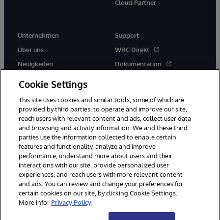
Cloud-Partner
Unternehmen
Support
Über uns
WRC Direkt
Neuigkeiten
Dokumentation
Veranstaltungen
Produktwarnungen und -
Cookie Settings
hinweise
Karriere
This site uses cookies and similar tools, some of which are
provided by third parties, to operate and improve our site,
reach users with relevant content and ads, collect user data
and browsing and activity information. We and these third
parties use the information collected to enable certain
features and functionality, analyze and improve
performance, understand more about users and their
© 1996-2026 InterSystems Corporation, Boston, MA. Alle Rechte
vorbehalten.
interactions with our site, provide personalized user
experiences, and reach users with more relevant content
Mitteilungen/Geschäftsbedingungen
Erklärung zum Datenschutz
and ads. You can review and change your preferences for
Geld-zurück-Garantie
Impressum
Barrierefreiheit
certain cookies on our site, by clicking Cookie Settings.
More info:
Privacy Policy