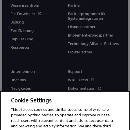
Wissenszentrum
Partner
Für Entwickler
Partnerprogramm für
Systemintegratoren
Bildung
Lösungspartner
Zertifizierung
Implementierungspartner
Impulse Blog
Technology Alliance Partners
Ressourcen
Cloud-Partner
Unternehmen
Support
Über uns
WRC Direkt
Neuigkeiten
Dokumentation
Veranstaltungen
Produktwarnungen und -
Cookie Settings
hinweise
Karriere
This site uses cookies and similar tools, some of which are
provided by third parties, to operate and improve our site,
reach users with relevant content and ads, collect user data
and browsing and activity information. We and these third