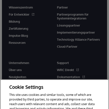
Wissenszentrum
Partner
Für Entwickler
Partnerprogramm für
Systemintegratoren
Bildung
Lösungspartner
Zertifizierung
Implementierungspartner
Impulse Blog
Technology Alliance Partners
Ressourcen
Cloud-Partner
Unternehmen
Support
Über uns
WRC Direkt
Neuigkeiten
Dokumentation
Veranstaltungen
Produktwarnungen und -
Cookie Settings
hinweise
Karriere
This site uses cookies and similar tools, some of which are
provided by third parties, to operate and improve our site,
reach users with relevant content and ads, collect user data
and browsing and activity information. We and these third