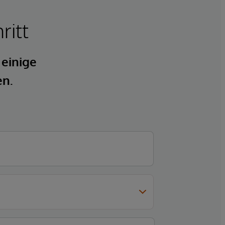
ritt
 einige
en.