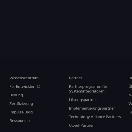
Wissenszentrum
Partner
U
Für Entwickler
Partnerprogramm für
Ü
Systemintegratoren
Bildung
N
Lösungspartner
Zertifizierung
V
Implementierungspartner
Impulse Blog
K
Technology Alliance Partners
Ressourcen
Cloud-Partner