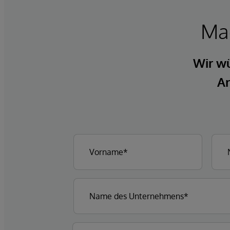
Mac
Wir wü
An