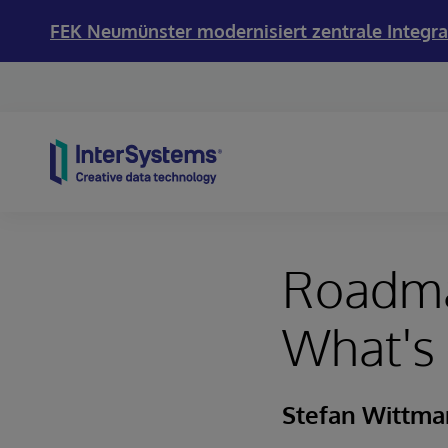
FEK Neumünster modernisiert zentrale Integra
Skip to content
Roadma
What's
Stefan Wittm