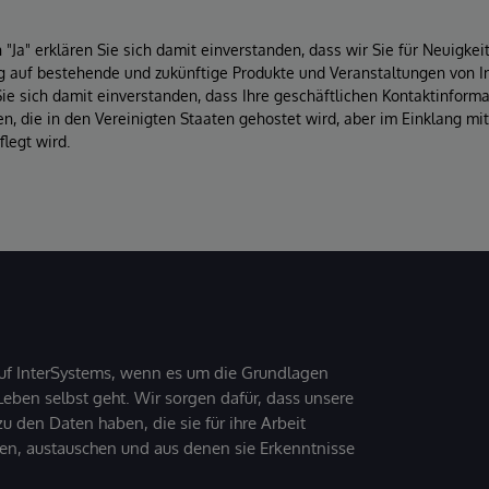
"Ja" erklären Sie sich damit einverstanden, dass wir Sie für Neuigke
 auf bestehende und zukünftige Produkte und Veranstaltungen von In
Sie sich damit einverstanden, dass Ihre geschäftlichen Kontaktinform
, die in den Vereinigten Staaten gehostet wird, aber im Einklang mi
legt wird.
uf InterSystems, wenn es um die Grundlagen
ben selbst geht. Wir sorgen dafür, dass unsere
 den Daten haben, die sie für ihre Arbeit
den, austauschen und aus denen sie Erkenntnisse