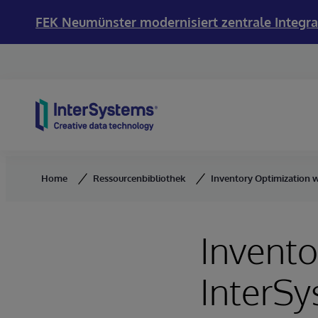
FEK Neumünster modernisiert zentrale Integra
Skip to content
Home
Ressourcenbibliothek
Inventory Optimization w
Invento
InterSy