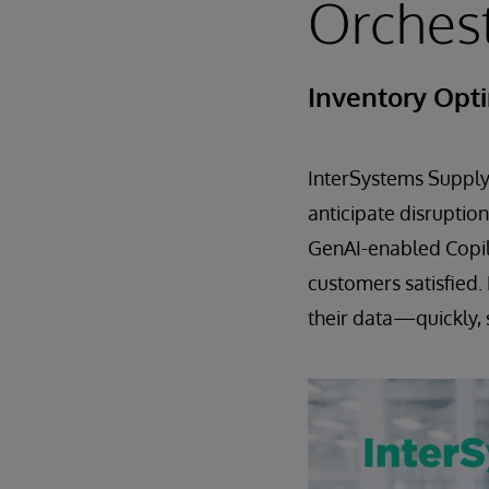
Orchest
Inventory Opti
InterSystems Supply 
anticipate disruption
GenAI-enabled Copil
customers satisfied.
their data—quickly, s