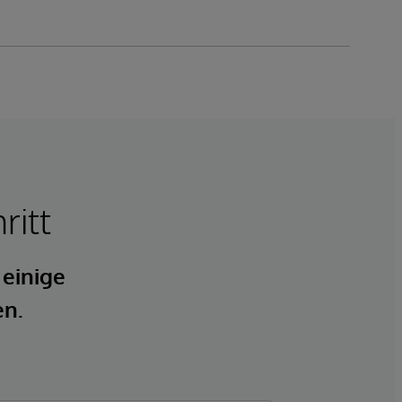
ritt
 einige
en.