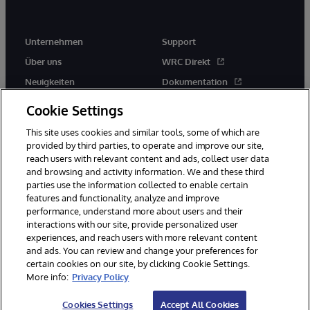
Unternehmen
Support
Über uns
WRC Direkt
Neuigkeiten
Dokumentation
Veranstaltungen
Produktwarnungen und -
Cookie Settings
hinweise
Karriere
This site uses cookies and similar tools, some of which are
provided by third parties, to operate and improve our site,
reach users with relevant content and ads, collect user data
and browsing and activity information. We and these third
parties use the information collected to enable certain
features and functionality, analyze and improve
performance, understand more about users and their
© 1996-2026 InterSystems Corporation, Boston, MA. Alle Rechte
interactions with our site, provide personalized user
vorbehalten.
experiences, and reach users with more relevant content
Mitteilungen/Geschäftsbedingungen
Erklärung zum Datenschutz
and ads. You can review and change your preferences for
Geld-zurück-Garantie
Impressum
Barrierefreiheit
certain cookies on our site, by clicking Cookie Settings.
More info:
Privacy Policy
Cookies Settings
Accept All Cookies