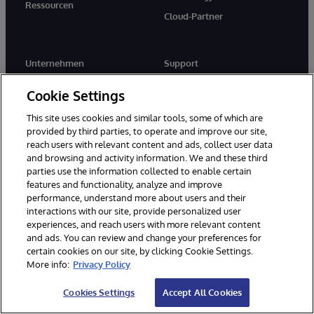
Ressourcen
Cloud-Partner
Unternehmen
Support
Über uns
WRC Direkt
Cookie Settings
Neuigkeiten
Dokumentation
This site uses cookies and similar tools, some of which are
Veranstaltungen
Produktwarnungen und -
provided by third parties, to operate and improve our site,
hinweise
reach users with relevant content and ads, collect user data
Karriere
and browsing and activity information. We and these third
parties use the information collected to enable certain
features and functionality, analyze and improve
performance, understand more about users and their
interactions with our site, provide personalized user
experiences, and reach users with more relevant content
and ads. You can review and change your preferences for
© 1996-2026 InterSystems Corporation, Boston, MA. Alle Rechte
vorbehalten.
certain cookies on our site, by clicking Cookie Settings.
More info:
Privacy Policy
Mitteilungen/Geschäftsbedingungen
Erklärung zum Datenschutz
Geld-zurück-Garantie
Impressum
Barrierefreiheit
Cookies Settings
Accept All Cookies