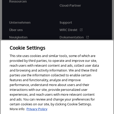
Ressourcen
Cloud-Partner
Unternehmen
Support
Über uns
WRC Direkt
Neuigkeiten
Dokumentation
Veranstaltungen
Produktwarnungen und -
Cookie Settings
hinweise
Karriere
This site uses cookies and similar tools, some of which are
provided by third parties, to operate and improve our site,
reach users with relevant content and ads, collect user data
and browsing and activity information. We and these third
parties use the information collected to enable certain
features and functionality, analyze and improve
performance, understand more about users and their
© 1996-2026 InterSystems Corporation, Boston, MA. Alle Rechte
vorbehalten.
interactions with our site, provide personalized user
experiences, and reach users with more relevant content
Mitteilungen/Geschäftsbedingungen
Erklärung zum Datenschutz
and ads. You can review and change your preferences for
Geld-zurück-Garantie
Impressum
Barrierefreiheit
certain cookies on our site, by clicking Cookie Settings.
More info:
Privacy Policy