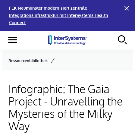
FEK Neumünster modernisiert zentrale
Integrationsinfrastruktur mit InterSystems Health
Connect
Menu
Skip to content
Ressourcenbibliothek
Infographic: The Gaia
Project - Unravelling the
Mysteries of the Milky
Way