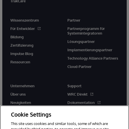
TrakCare
Wissenszentrum
Partner
Für Entwickler
Partnerprogramm für
Systemintegratoren
Bildung
Lösungspartner
Zertifizierung
Implementierungspartner
Impulse Blog
Technology Alliance Partners
Ressourcen
Cloud-Partner
Unternehmen
Support
Über uns
WRC Direkt
Neuigkeiten
Dokumentation
Veranstaltungen
Produktwarnungen und -
Cookie Settings
hinweise
Karriere
This site uses cookies and similar tools, some of which are