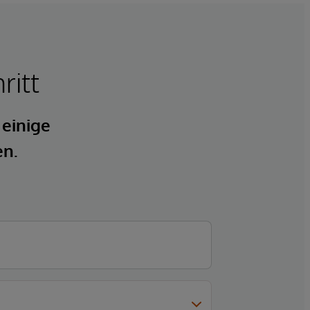
ritt
 einige
en.