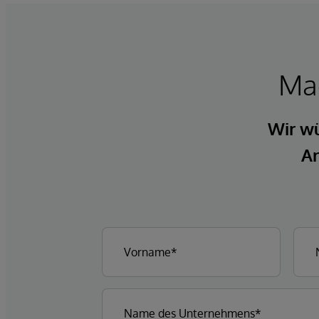
Mac
Wir wü
An