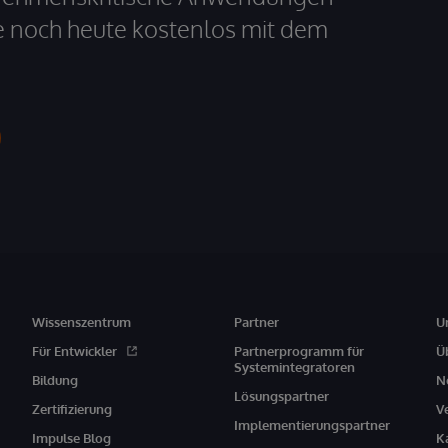
e noch heute kostenlos mit dem
Wissenszentrum
Partner
U
Für Entwickler
Partnerprogramm für
Ü
Systemintegratoren
Bildung
N
Lösungspartner
Zertifizierung
V
Implementierungspartner
Impulse Blog
K