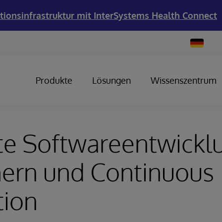
tionsinfrastruktur mit InterSystems Health Connect
Change
Country
Produkte
Lösungen
Wissenszentrum
nte Softwareentwickl
nern und Continuous
tion