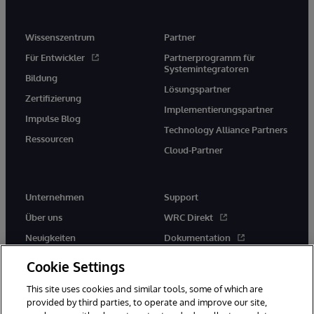
Wissenszentrum
Partner
Für Entwickler
Partnerprogramm für
Systemintegratoren
Bildung
Lösungspartner
Zertifizierung
Implementierungspartner
Impulse Blog
Technology Alliance Partners
Ressourcen
Cloud-Partner
Unternehmen
Support
Über uns
WRC Direkt
Neuigkeiten
Dokumentation
Veranstaltungen
Produktwarnungen und -
Cookie Settings
hinweise
Karriere
This site uses cookies and similar tools, some of which are
provided by third parties, to operate and improve our site,