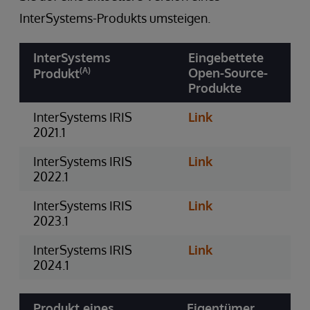
InterSystems-Produkts umsteigen.
InterSystems
Eingebettete
(A)
Open-Source-
Produkt
Produkte
InterSystems IRIS
Link
2021.1
InterSystems IRIS
Link
2022.1
InterSystems IRIS
Link
2023.1
InterSystems IRIS
Link
2024.1
Produkt eines
Eigentümer
N