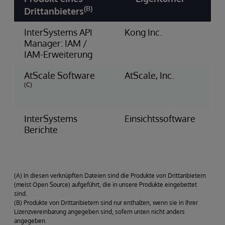
(B)
Drittanbieters
InterSystems API
Kong Inc.
Li
Manager: IAM /
IAM-Erweiterung
AtScale Software
AtScale, Inc.
Un
(C)
Li
In
InterSystems
Einsichtssoftware
Un
Berichte
Li
In
(A) In diesen verknüpften Dateien sind die Produkte von Drittanbietern
(meist Open Source) aufgeführt, die in unsere Produkte eingebettet
sind.
(B) Produkte von Drittanbietern sind nur enthalten, wenn sie in Ihrer
Lizenzvereinbarung angegeben sind, sofern unten nicht anders
angegeben.